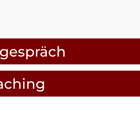
sgespräch
oaching