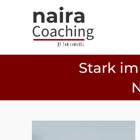
Stark im
N